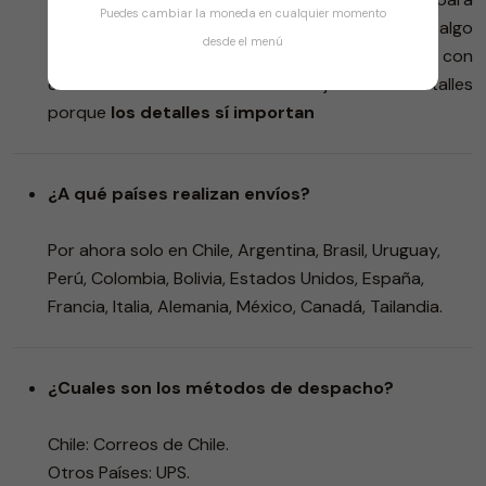
Puedes cambiar la moneda en cualquier momento
enrolar, algo para vestir, algo para coleccionar y algo
desde el menú
para compartir.
Inspirada en el aquí, conectada con
el ahora.
Worldwild vibes.
Una caja llena de detalles
porque
los detalles sí importan
¿A qué países realizan envíos?
Por ahora solo en Chile, Argentina, Brasil, Uruguay,
Perú, Colombia, Bolivia, Estados Unidos, España,
Francia, Italia, Alemania, México, Canadá, Tailandia.
¿Cuales son los métodos de despacho?
Chile: Correos de Chile.
Otros Países: UPS.