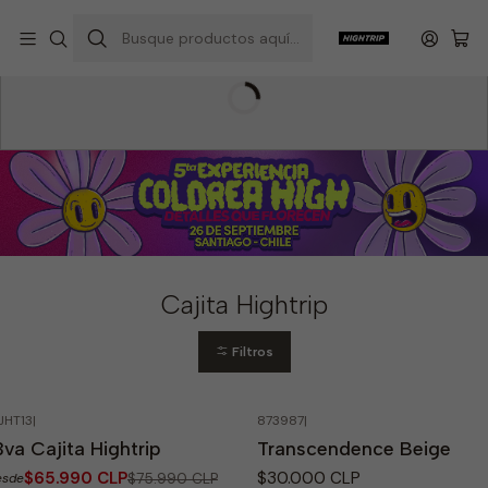
Inicio
Hightrip Store
Cajita Hightrip
Cajita Hightrip
Filtros
JHT13
|
873987
|
13%
OFF
No disponible
3va Cajita Hightrip
Transcendence Beige
gotado
$65.990 CLP
$30.000 CLP
$75.990 CLP
esde