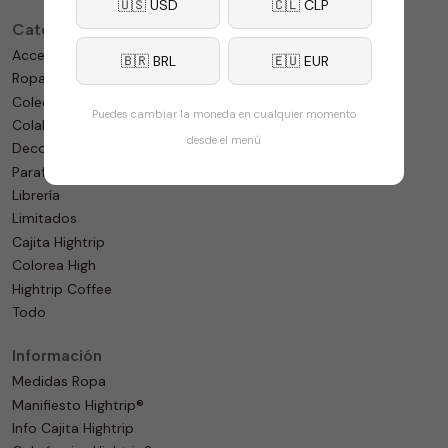
🇺🇸 USD
🇨🇱 CLP
Categorías
Accesorios
🇧🇷 BRL
🇪🇺 EUR
Ropa
Colección
Puedes cambiar la moneda en cualquier momento
Colaboraciones
desde el menú
Decoración
Parafernalia
Librería
Limitados
Cajita Hightrip
Colorea High
Hightrip Coffee
Todo
Información
Medidas Ropa
Manifiesto Hightrip®
Info Cajita Hightrip