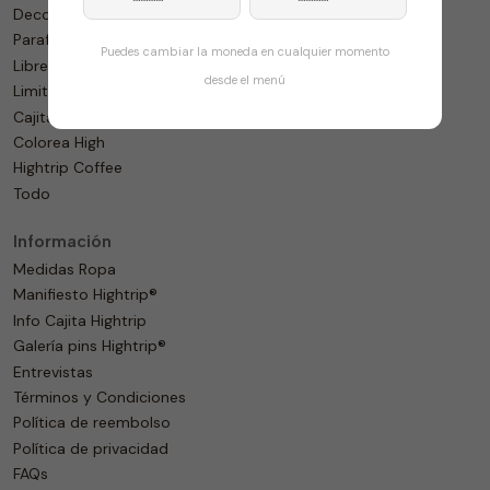
Decoración
Parafernalia
Puedes cambiar la moneda en cualquier momento
Librería
desde el menú
Limitados
Cajita Hightrip
Colorea High
Hightrip Coffee
Todo
Información
Medidas Ropa
Manifiesto Hightrip®
Info Cajita Hightrip
Galería pins Hightrip®
Entrevistas
Términos y Condiciones
Política de reembolso
Política de privacidad
FAQs