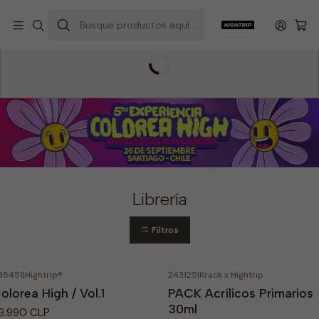
Inicio
Hightrip Store
Librería
Librería
Filtros
85451
|
Hightrip®
243125
|
Krack x Hightrip
olorea High / Vol.1
PACK Acrílicos Primarios
30ml
9.990 CLP