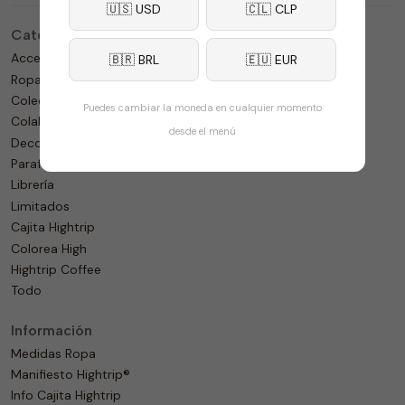
🇺🇸 USD
🇨🇱 CLP
Categorías
Accesorios
🇧🇷 BRL
🇪🇺 EUR
Ropa
Colección
Puedes cambiar la moneda en cualquier momento
Colaboraciones
desde el menú
Decoración
Parafernalia
Librería
Limitados
Cajita Hightrip
Colorea High
Hightrip Coffee
Todo
Información
Medidas Ropa
Manifiesto Hightrip®
Info Cajita Hightrip