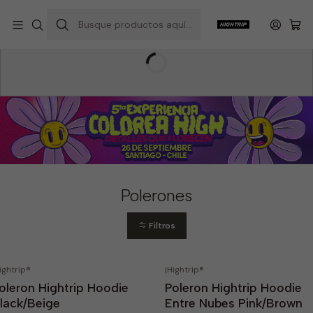
Inicio
Hightrip Store
Ropa
Polerones
Polerones
Filtros
ightrip®
|
Hightrip®
12%
OFF
-36%
OFF
oleron Hightrip Hoodie
Poleron Hightrip Hoodie
Agotado
lack/Beige
Entre Nubes Pink/Brown