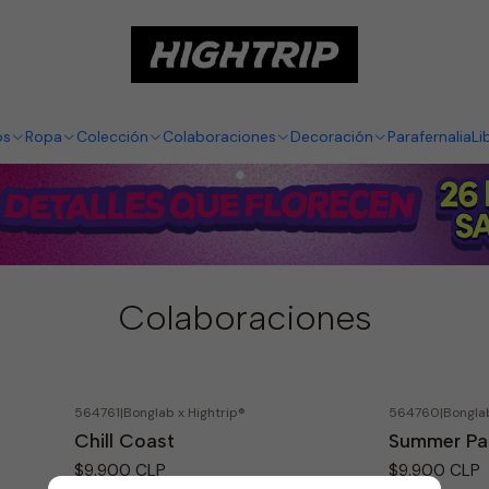
Inicio
Hightrip Store
Colaboraciones
os
Ropa
Colección
Colaboraciones
Decoración
Parafernalia
Li
Colaboraciones
564761
|
Bonglab x Hightrip®
564760
|
Bonglab
Chill Coast
Summer Pa
$9.900 CLP
$9.900 CLP