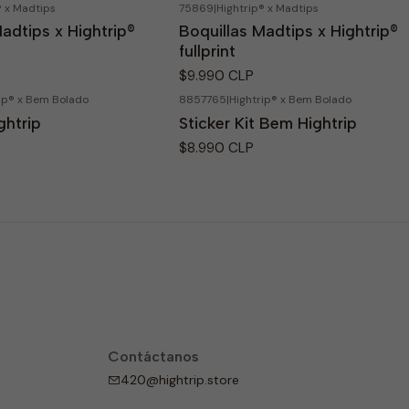
® x Madtips
75869
|
Hightrip® x Madtips
adtips x Hightrip®
Boquillas Madtips x Hightrip®
fullprint
$9.990 CLP
ip® x Bem Bolado
8857765
|
Hightrip® x Bem Bolado
ghtrip
Sticker Kit Bem Hightrip
$8.990 CLP
Contáctanos
420@hightrip.store