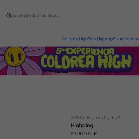
Colorea High
Pins Hightrip®
Accesori
564762
|
Bonglab x Hightrip®
Highping
$9.900 CLP