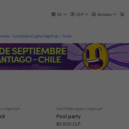
CL
CLP
Acceso
brería
Limitados
Cajita Hightrip
Todo
 x Hightrip®
564759
|
Bonglab x Hightrip®
ck
Pool party
$9.900 CLP