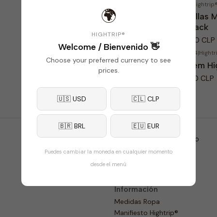
75890
|
Hightrip® x Madtips
75868
|
Hightrip
Agotado
🌍
Boquillas Madtips x Hightrip®
Boquillas M
Rozay
Jet black
HIGHTRIP®
$19.990 CLP
$21.500 CLP
Welcome / Bienvenido 👋
8857763
|
Hightrip® x Bem Bolado
8857764
|
Hightr
Choose your preferred currency to see
Un Kit Bem Hightrip
Pin Bem Hi
prices.
$27.990 CLP
$16.990 CLP
5.0
🇺🇸 USD
🇨🇱 CLP
🇧🇷 BRL
🇪🇺 EUR
1
2
»
Último
Puedes cambiar la moneda en cualquier momento
desde el menú
Información
Medidas Ropa
Manifiesto Hightrip®