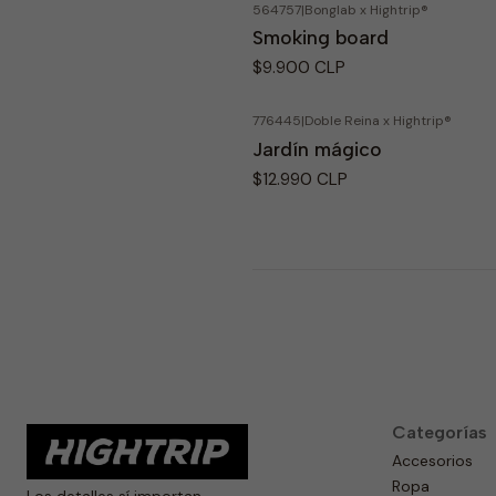
564757
|
Bonglab x Hightrip®
Smoking board
$9.900 CLP
776445
|
Doble Reina x Hightrip®
Jardín mágico
$12.990 CLP
Categorías
Accesorios
Ropa