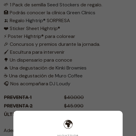
🌱 1 Pack de semilla
Seed Stockers
de regalo.
🏥 Podrás conocer la clínica
Green Clinics
🍌 Regalo
Hightrip®
SORPRESA
❤️ Sticker Sheet Hightrip®
⚡ Poster Hightrip® para colorear
🎉 Concursos y premios durante la jornada.
🖌️ Escultura para intervenir
🌳 Un dispensario para conoce
🔥 Una degustación de
Kinki Brownies
☕️ Una degustación de
Muro Coffee
🎧 Nos acompañara
DJ Loudy
PREVENTA 1
$40.000
PREVENTA 2
$45.990
ÚLTIMAS VENTA
NORMAL
$50.000
🌍
Además, durante el evento podrás
comprar
HIGHTRIP®