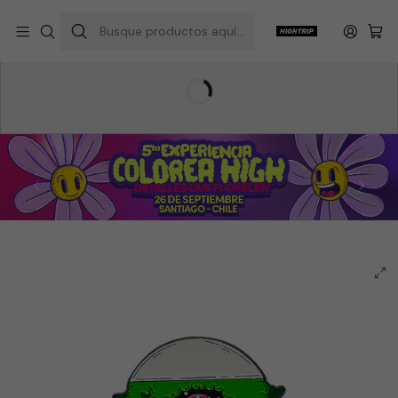
Inicio
Hightrip Store
Accesorios
Colección Pins
Pin Transcendence