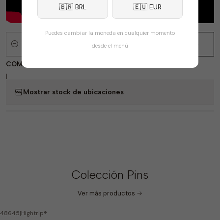
🇧🇷 BRL
🇪🇺 EUR
Puedes cambiar la moneda en cualquier momento
Comprar ahora
Agregar al Carro
desde el menú
Cantidad
COMPARTIR
|
Mostrar stock de ubicaciones
Colección Pins
Ver más productos
48645
|
Hightrip®