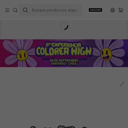
Inicio
Hightrip Store
Accesorios
Colección Pins
Joint