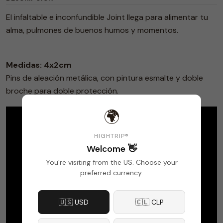
El infaltable e inconfundible Joint llega para alimentar tu
alma, pulmones de buenos humos y momentos.
Medidas: 4x2cm
Pins de aleación metálica, con pintura esmalte y doble
broche para doble protección.
🌍
HIGHTRIP®
Welcome 👋
You're visiting from the US. Choose your
preferred currency.
🇺🇸 USD
🇨🇱 CLP