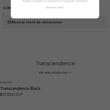
Puedes cambiar la moneda en cualquier momento
desde el menú
COMPARTIR
|
Mostrar stock de ubicaciones
Transcendence
Ver más productos
873988
|
No disponible
Transcendence Black
$37.000 CLP