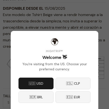
DISPONIBLE DESDE EL
15/08/2025
Este modelo de Tshirt Beige viene a rendir homenaje a la
trascendencia desde la simpleza, nos invita a superar lo
perceptible, a elevar nuestra mente y abrir el corazón a
pensamientos diferentes. Así, comenzamos a ver el
🌍
mundo con otros ojos, nos inspiramos y nos atrevemos a
crear nuestro propio camino.
HIGHTRIP®
Welcome 👋
You're visiting from the US. Choose your
preferred currency.
🇺🇸 USD
🇨🇱 CLP
TALLA
🇧🇷 BRL
🇪🇺 EUR
S
M
L
XL
XXL