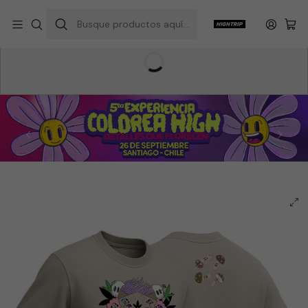
Inicio
Hightrip Store
Ropa
Poleras
Transcendence Beige